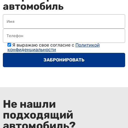
автомобиль
Я выражаю свое согласие с
Политикой
конфиденциальности
Не нашли
подходящий
Забронировать
Забронировать
Забронировать
Забронировать
Забронировать
Забронировать
Забронировать
Забронировать
Забронировать
Забронировать
Забронировать
Забронировать
Забронировать
автомобиль?