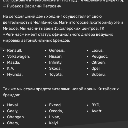
Был основан в Челябинске в 1992 году, генеральный директор
— Рыбаков Василий Петрович.
На сегодняшний день холдинг осуществляет свою
деятельность в Челябинске, Магнитогорске, Екатеринбурге и
Миассе. Мы насчитываем 35 дилерских центров. ГК
«Регинас» имеет статус официального дилера ведущих
мировых автомобильных брендов:
Renault,
Genesis,
Lexus,
Volkswagen,
Nissan,
Peugeot,
Mazda,
Infinity,
Citroen,
KIA,
Skoda,
Opel,
Hyundai,
Toyota,
Subaru.
Так же мы стали представителями новой волны Китайских
брендов:
Haval,
Exeed,
BYD,
Geely,
Omoda,
Avatr.
Changan,
Livan,
Chery,
Kaiyi,